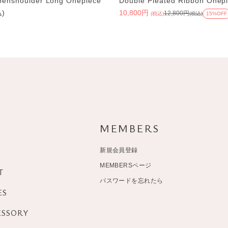
Openshoulder Long Onepiece
Double Pleated Ribbon Onep
込)
10,800円
12,800円
(税込)
(税込)
15%OFF
MEMBERS
新規会員登録
MEMBERSページ
T
パスワードを忘れたら
ES
ESSORY