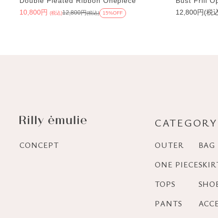
Double Pleated Ribbon Onepiece
Bust Frill 
10,800円
12,800円(税
12,800円
(税込)
(税込)
15%OFF
CATEGORY
CONCEPT
OUTER
BAG
ONE PIECE
SKIR
TOPS
SHO
PANTS
ACC