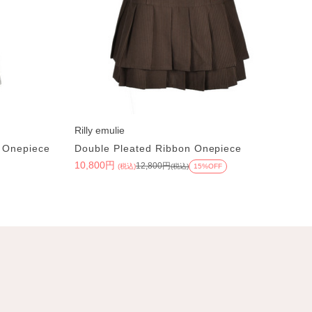
Rilly emulie
g Onepiece
Double Pleated Ribbon Onepiece
10,800円
12,800円
(税込)
(税込)
15%OFF