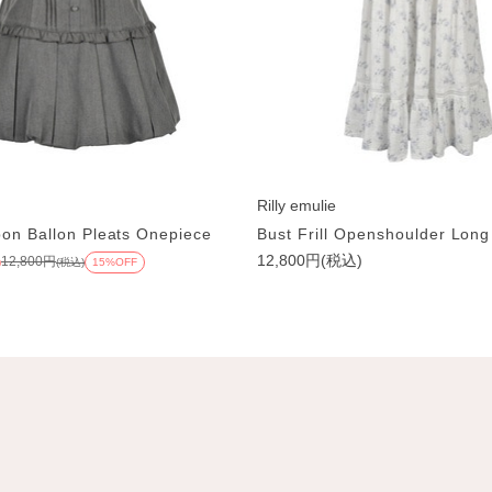
Rilly emulie
on Ballon Pleats Onepiece
Bust Frill Openshoulder Lon
12,800円(税込)
12,800円
)
(税込)
15%OFF