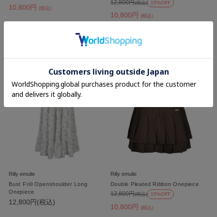
12,800円
(税込)
15%OFF
10,800円
(税込)
10,800円
(税込)
Rilly emulie
Rilly emulie
Bust Frill Openshoulder Long
Double Pleated Ribbon Onepiece
Onepiece
12,800円
(税込)
15%OFF
12,800円(税込)
10,800円
(税込)