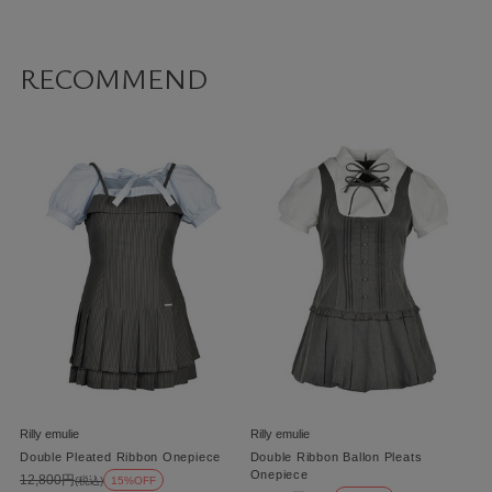
RECOMMEND
Rilly emulie
Rilly emulie
Double Pleated Ribbon Onepiece
Double Ribbon Ballon Pleats
Onepiece
12,800円
(税込)
15%OFF