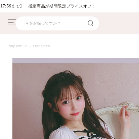
Rilly emulie
Onepiece