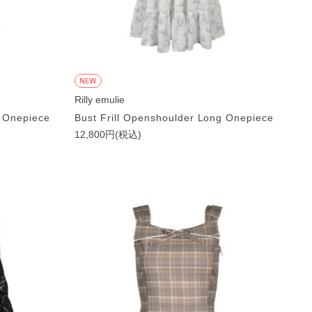
NEW
Rilly emulie
g Onepiece
Bust Frill Openshoulder Long Onepiece
12,800円(税込)