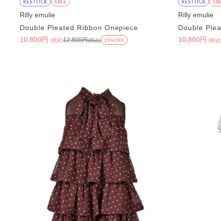
RESTOCK
SALE
RESTOCK
SA
Rilly emulie
Rilly emulie
Double Pleated Ribbon Onepiece
Double Ple
10,800円
10,800円
12,800円
(税込)
(税込)
15%OFF
(税込