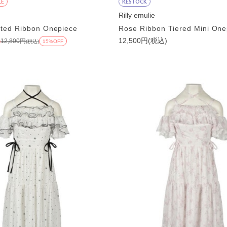
LE
RESTOCK
Rilly emulie
ated Ribbon Onepiece
Rose Ribbon Tiered Mini One
12,500円(税込)
12,800円
)
(税込)
15%OFF