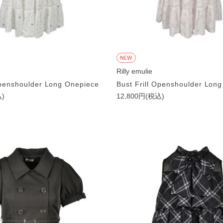
NEW
Rilly emulie
Openshoulder Long Onepiece
Bust Frill Openshoulder Lon
込)
12,800円(税込)