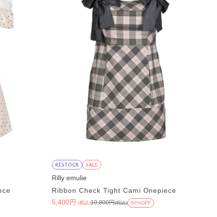
RESTOCK
SALE
Rilly emulie
ece
Ribbon Check Tight Cami Onepiece
5,400円
10,800円
(税込)
(税込)
50%OFF