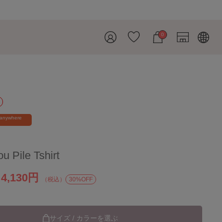
0
ス
 anywhere
u Pile Tshirt
4,130円
）
（税込）
30%OFF
サイズ / カラーを選ぶ