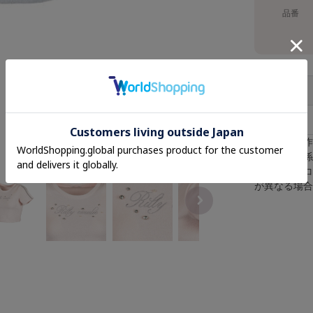
品番
F
※採寸は手
※照明の関
※またパソ
が異なる場