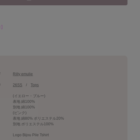
作】
ド
Rilly emulie
リ
26SS
Tops
(イエロー・ブルー)
表地 綿100%
別地 綿100%
(ピンク)
表地 綿80% ポリエステル20%
別地 ポリエステル100%
Logo Bijou Pile Tshirt