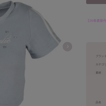
【26春夏新
ブラン
カテゴ
素材
品名