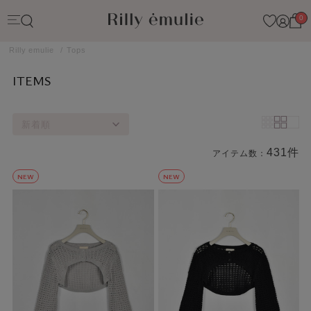
0
Rilly emulie
Tops
ITEMS
新着順
431件
アイテム数：
商品一覧
NEW
NEW