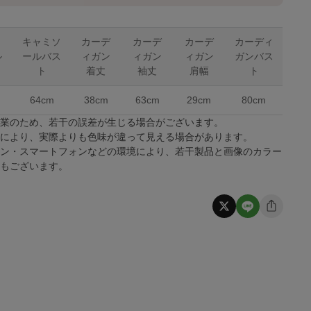
ミ
キャミソ
カーデ
カーデ
カーデ
カーディ
ル
ールバス
ィガン
ィガン
ィガン
ガンバス
ト
着丈
袖丈
肩幅
ト
64cm
38cm
63cm
29cm
80cm
作業のため、若干の誤差が生じる場合がございます。
係により、実際よりも色味が違って見える場合があります。
コン・スマートフォンなどの環境により、若干製品と画像のカラー
合もございます。