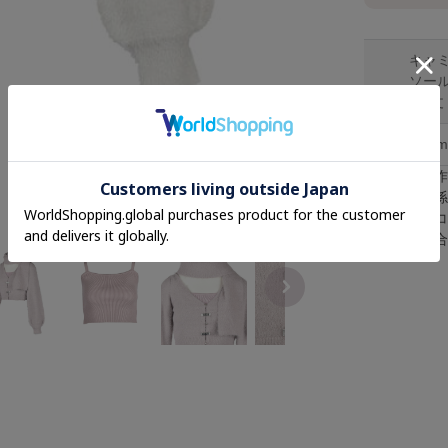
キャ
ソー
着丈
F
37cm
※採寸は手
※照明の関
※またパソ
が異なる場