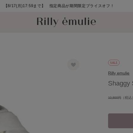
SALE
Rilly emulie
Shaggy 
（税込
10,800円