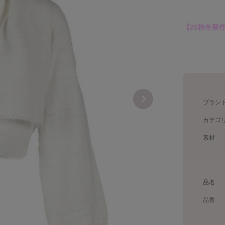
【25秋冬新
ブラン
カテゴ
素材
品名
品番