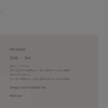
作】
ド
Rilly emulie
リ
25AW
Tops
(キャミソール)
ポリエステル44% レーヨン38% ナイロン18%
(カーディガン)
ナイロン63% レーヨン22% ポリエステル15%
Shaggy Scarf Cardigan Set
REG-014