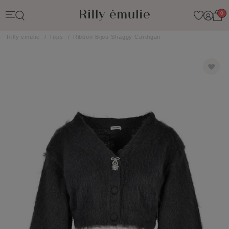
0
Rilly emulie
Tops
Ribbon Bijou Shaggy Cardigan