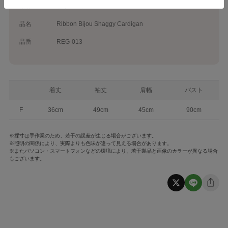
素材
ポリエステル100%
品名
Ribbon Bijou Shaggy Cardigan
品番
REG-013
着丈
袖丈
肩幅
バスト
F
36cm
49cm
45cm
90cm
※採寸は手作業のため、若干の誤差が生じる場合がございます。
※照明の関係により、実際よりも色味が違って見える場合があります。
※またパソコン・スマートフォンなどの環境により、若干製品と画像のカラーが異なる場合
もございます。