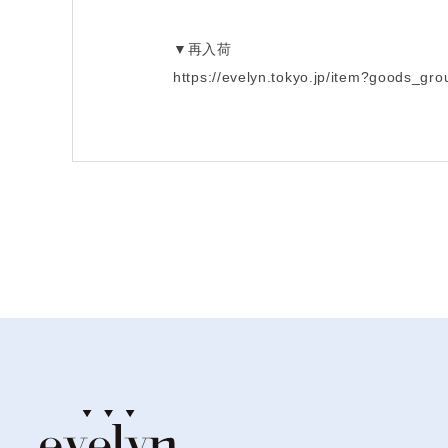
▼再入荷
https://evelyn.tokyo.jp/item?goods_gr