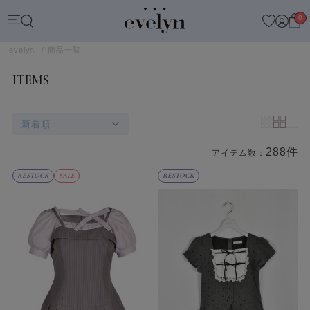
0
evelyn
商品一覧
ITEMS
新着順
288件
アイテム数：
商品一覧
RESTOCK
SALE
RESTOCK