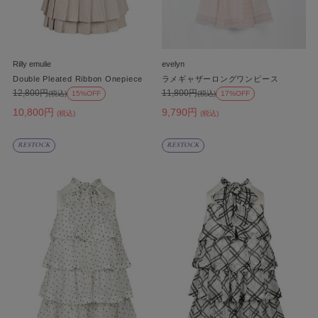
Rilly emulie
evelyn
Double Pleated Ribbon Onepiece
ラメギャザーロングワンピース
12,800円
11,800円
(税込)
15%OFF
(税込)
17%OFF
10,800円
9,790円
(税込)
(税込)
RESTOCK
RESTOCK