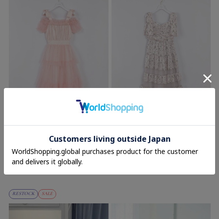
evelyn
evelyn
肩リボンチュールボリュームワンピー
バストギャザーリボンキャミワンピー
ス
ス
11,800円(税込)
11,800円
(税込)
17%OFF
9,790円
(税込)
RESTOCK
SALE