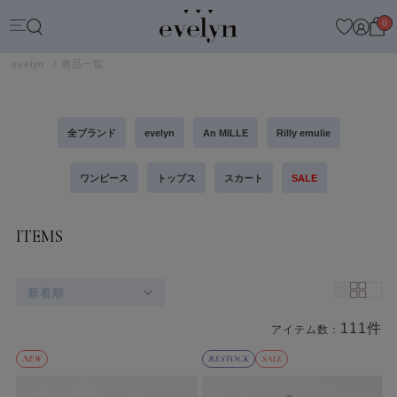
0
evelyn
商品一覧
全ブランド
evelyn
An MILLE
Rilly emulie
ワンピース
トップス
スカート
SALE
ITEMS
新着順
111件
アイテム数：
商品一覧
NEW
RESTOCK
SALE