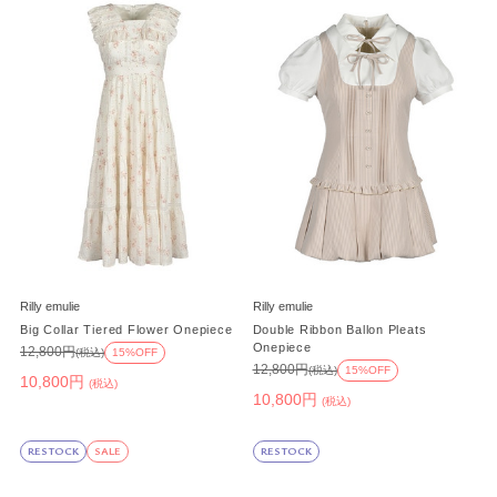
Rilly emulie
Rilly emulie
Big Collar Tiered Flower Onepiece
Double Ribbon Ballon Pleats
Onepiece
12,800円
(税込)
15%OFF
12,800円
(税込)
15%OFF
10,800円
(税込)
10,800円
(税込)
RESTOCK
SALE
RESTOCK