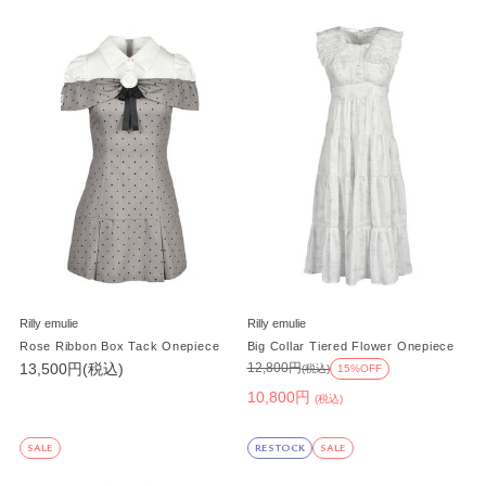
Rilly emulie
Rilly emulie
Rose Ribbon Box Tack Onepiece
Big Collar Tiered Flower Onepiece
13,500円(税込)
12,800円
(税込)
15%OFF
10,800円
(税込)
SALE
RESTOCK
SALE