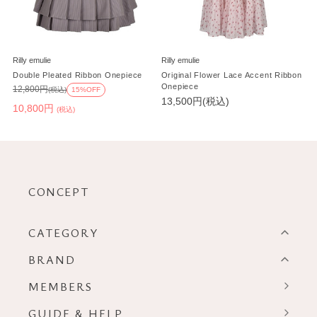
Rilly emulie
Rilly emulie
Double Pleated Ribbon Onepiece
Original Flower Lace Accent Ribbon
Onepiece
12,800円
(税込)
15%OFF
13,500円(税込)
10,800円
(税込)
CONCEPT
CATEGORY
BRAND
MEMBERS
GUIDE & HELP