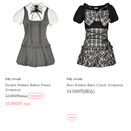
Rilly emulie
Rilly emulie
Double Ribbon Ballon Pleats
Bust Ribbon Bijou Check Onepiece
Onepiece
14,500円(税込)
12,800円
(税込)
15%OFF
10,800円
(税込)
SALE