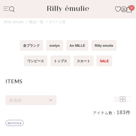
0
Rilly emulie
商品一覧
2ページ目
全ブランド
evelyn
An MILLE
Rilly emulie
ワンピース
トップス
スカート
SALE
ITEMS
新着順
183件
アイテム数：
商品一覧
RESTOCK