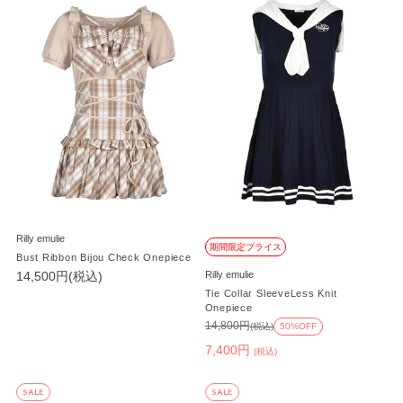
Rilly emulie
期間限定プライス
Bust Ribbon Bijou Check Onepiece
14,500円(税込)
Rilly emulie
Tie Collar SleeveLess Knit
Onepiece
14,800円
(税込)
50%OFF
7,400円
(税込)
SALE
SALE