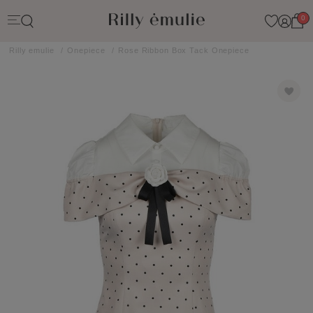
0
Rilly emulie
Onepiece
Rose Ribbon Box Tack Onepiece