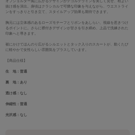
オフショルダー風に広がるデザインがデコルテラインを美しく見せ、程よい
抜け感を演出。身頃はクラシカルで可憐な印象を与えながら、ウエストライ
ンをすっきりと引き立て、スタイルアップ効果も期待できます。
胸元には立体感のあるローズモチーフとリボンをあしらい、視線を惹きつけ
るポイントに。さらに襟付きデザインが甘さを引き締め、上品で洗練された
印象へと導きます。
裾にかけてほんのり広がるシルエットとタック入りのスカートが、動くたび
に軽やかで女性らしい雰囲気をプラスしています。
【商品仕様】
生 地：普通
裏 地：あり
透け感：なし
伸縮性：普通
光沢感：なし