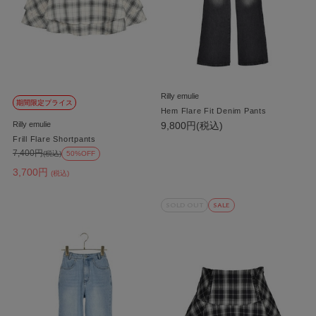
Rilly emulie
期間限定プライス
Hem Flare Fit Denim Pants
Rilly emulie
9,800円(税込)
Frill Flare Shortpants
7,400円
(税込)
50%OFF
3,700円
(税込)
SOLD OUT
SALE