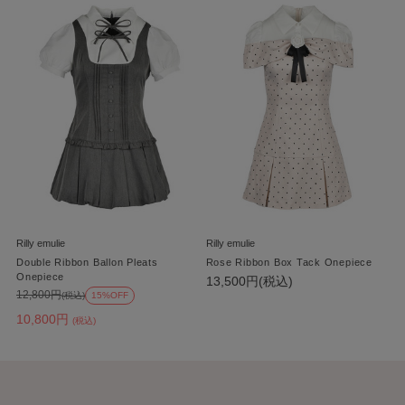
Rilly emulie
Rilly emulie
Double Ribbon Ballon Pleats
Rose Ribbon Box Tack Onepiece
Onepiece
13,500円(税込)
12,800円
(税込)
15%OFF
10,800円
(税込)