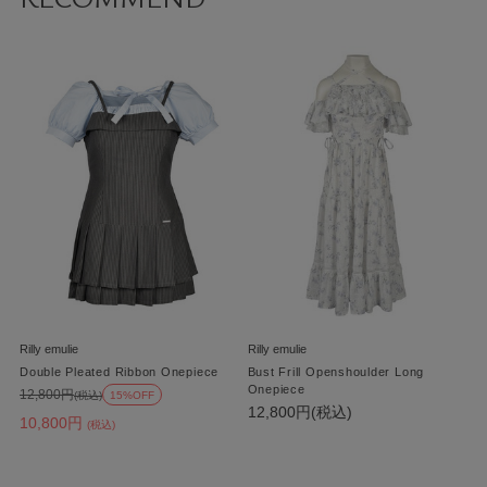
Rilly emulie
Rilly emulie
Double Pleated Ribbon Onepiece
Bust Frill Openshoulder Long
Onepiece
12,800円
(税込)
15%OFF
12,800円(税込)
10,800円
(税込)