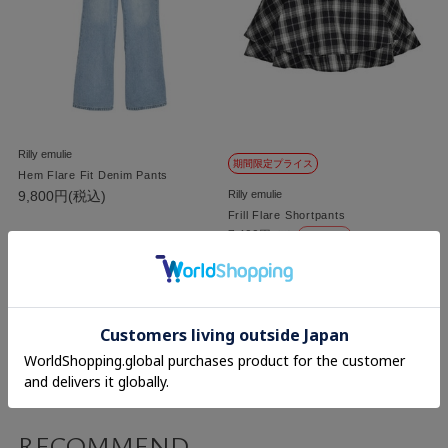
Rilly emulie
期間限定プライス
Hem Flare Fit Denim Pants
9,800円(税込)
Rilly emulie
Frill Flare Shortpants
7,400円
(税込)
50%OFF
3,700円
(税込)
1
RECOMMEND