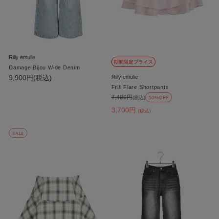
Rilly emulie
期間限定プライス
Damage Bijou Wide Denim
9,900円(税込)
Rilly emulie
Frill Flare Shortpants
7,400円
(税込)
50%OFF
3,700円
(税込)
SALE