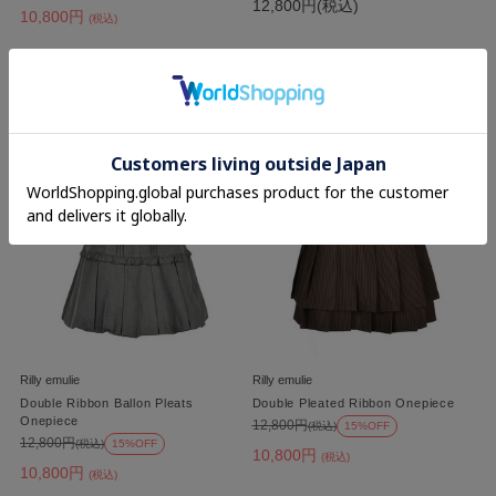
12,800円(税込)
10,800円
(税込)
Rilly emulie
Rilly emulie
Double Ribbon Ballon Pleats
Double Pleated Ribbon Onepiece
Onepiece
12,800円
(税込)
15%OFF
12,800円
(税込)
15%OFF
10,800円
(税込)
10,800円
(税込)