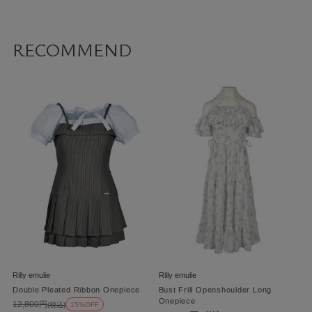
RECOMMEND
Rilly emulie
Rilly emulie
Double Pleated Ribbon Onepiece
Bust Frill Openshoulder Long
Onepiece
12,800円
(税込)
15%OFF