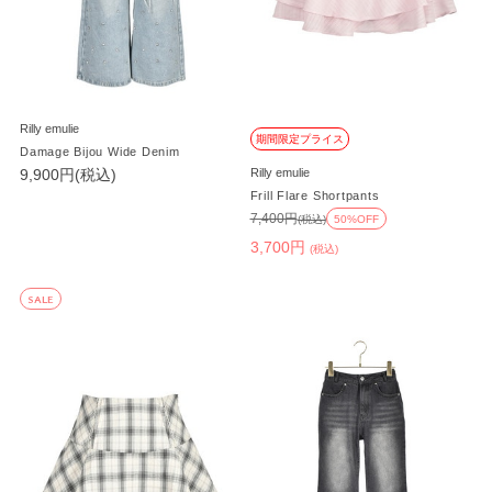
Rilly emulie
期間限定プライス
Damage Bijou Wide Denim
9,900円(税込)
Rilly emulie
Frill Flare Shortpants
7,400円
(税込)
50%OFF
3,700円
(税込)
SALE