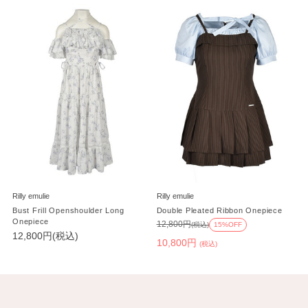
Rilly emulie
Rilly emulie
Bust Frill Openshoulder Long
Double Pleated Ribbon Onepiece
Onepiece
12,800円
(税込)
15%OFF
12,800円(税込)
10,800円
(税込)