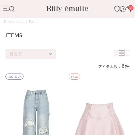
0
Rilly emulie
Pants
ITEMS
新着順
6件
アイテム数：
商品一覧
RESTOCK
SALE