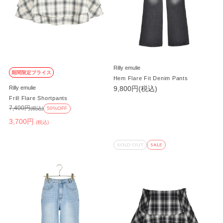
Rilly emulie
期間限定プライス
Hem Flare Fit Denim Pants
Rilly emulie
9,800円(税込)
Frill Flare Shortpants
7,400円
(税込)
50%OFF
3,700円
(税込)
SOLD OUT
SALE