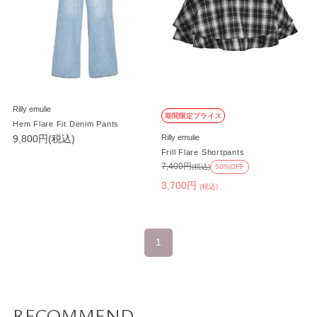
Rilly emulie
期間限定プライス
Hem Flare Fit Denim Pants
9,800円(税込)
Rilly emulie
Frill Flare Shortpants
7,400円
(税込)
50%OFF
3,700円
(税込)
1
RECOMMEND