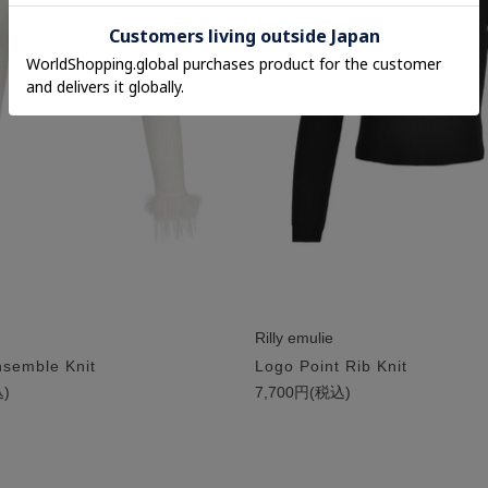
Rilly emulie
nsemble Knit
Logo Point Rib Knit
込)
7,700円(税込)