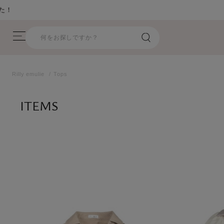
Rilly emulie
Tops
ITEMS
商品一覧