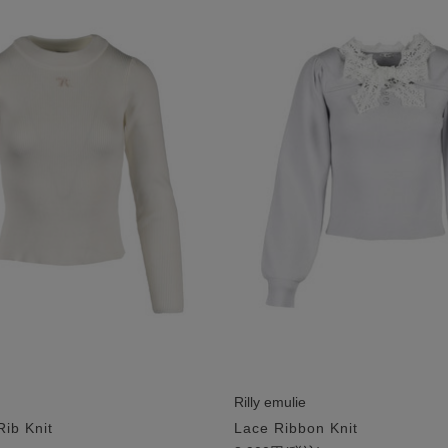
Rilly emulie
Rib Knit
Lace Ribbon Knit