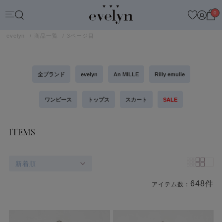
0
evelyn
商品一覧
3ページ目
全ブランド
evelyn
An MILLE
Rilly emulie
ワンピース
トップス
スカート
SALE
ITEMS
新着順
648件
アイテム数：
商品一覧