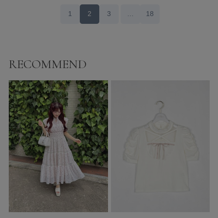
1
2
3
…
18
RECOMMEND