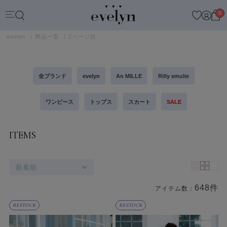
0
evelyn
商品一覧
2ページ目
全ブランド
evelyn
An MILLE
Rilly emulie
ワンピース
トップス
スカート
SALE
ITEMS
新着順
648件
アイテム数：
商品一覧
RESTOCK
RESTOCK