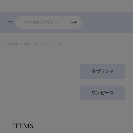
evelyn
商品一覧
17ページ目
全ブランド
ワンピース
ITEMS