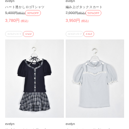
evelyn
evelyn
ハート透かしロゴTシャツ
編み上げタックスカート
5,400円
7,900円
(税込)
30%OFF
(税込)
50%OFF
3,780円
3,950円
(税込)
(税込)
SOLD OUT
SALE
SOLD OUT
SALE
evelyn
evelyn