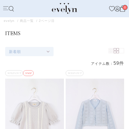
0
evelyn
商品一覧
2ページ目
ITEMS
新着順
59件
アイテム数：
商品一覧
SOLD OUT
SALE
SOLD OUT