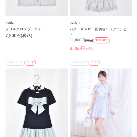
evelyn
evelyn
フリルクロスブラウス
バストギャザー裾切替ロングワンピー
ス
7,900円(税込)
11,800円
(税込)
30%OFF
8,260円
(税込)
SOLD OUT
SALE
SOLD OUT
SALE