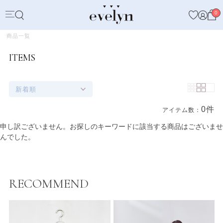
0
商品一覧
ITEMS
新着順
0件
アイテム数：
商品一覧
申し訳ございません。お探しのキーワードに該当する商品はございませ
んでした。
RECOMMEND