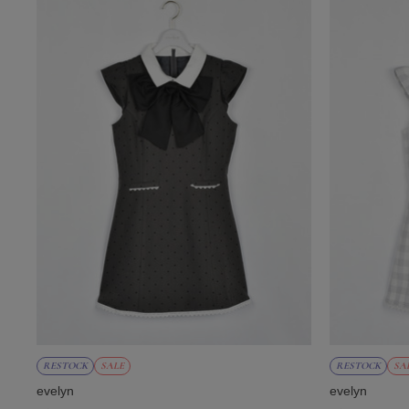
RESTOCK
SALE
RESTOCK
SA
evelyn
evelyn