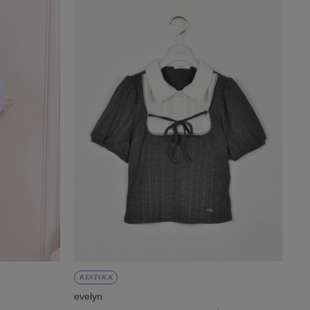
RESTOCK
evelyn