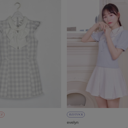
LE
RESTOCK
evelyn