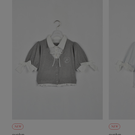
NEW
NEW
evelyn
evelyn