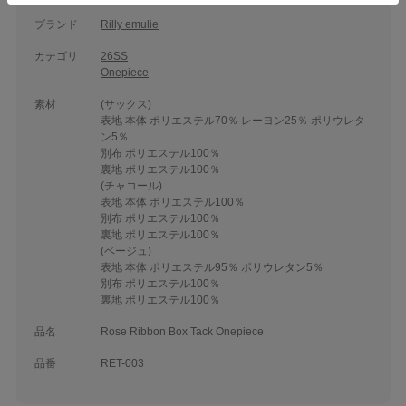
ブランド
Rilly emulie
カテゴリ
26SS
Onepiece
素材
(サックス)
表地 本体 ポリエステル70％ レーヨン25％ ポリウレタ
ン5％
別布 ポリエステル100％
裏地 ポリエステル100％
(チャコール)
表地 本体 ポリエステル100％
別布 ポリエステル100％
裏地 ポリエステル100％
(ベージュ)
表地 本体 ポリエステル95％ ポリウレタン5％
別布 ポリエステル100％
裏地 ポリエステル100％
品名
Rose Ribbon Box Tack Onepiece
品番
RET-003