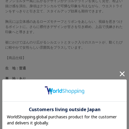
オフショルダー風に広がるデザインがデコルテラインを美しく見せ、程よい
抜け感を演出。身頃はクラシカルで可憐な印象を与えながら、ウエストライ
ンをすっきりと引き立て、スタイルアップ効果も期待できます。
胸元には立体感のあるローズモチーフとリボンをあしらい、視線を惹きつけ
るポイントに。さらに襟付きデザインが甘さを引き締め、上品で洗練された
印象へと導きます。
裾にかけてほんのり広がるシルエットとタック入りのスカートが、動くたび
に軽やかで女性らしい雰囲気をプラスしています。
【商品仕様】
生 地：普通
裏 地：あり
透け感：なし
伸縮性：普通
光沢感：なし