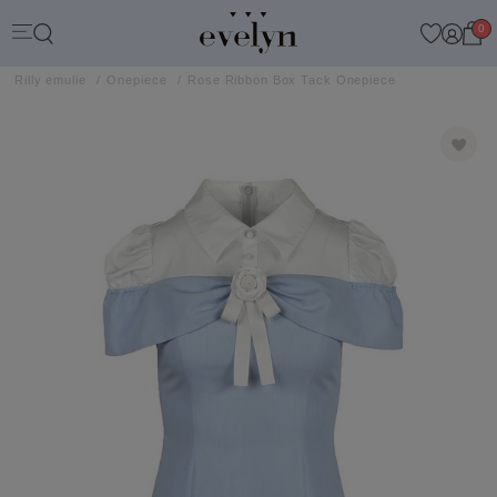
0
Rilly emulie
Onepiece
Rose Ribbon Box Tack Onepiece