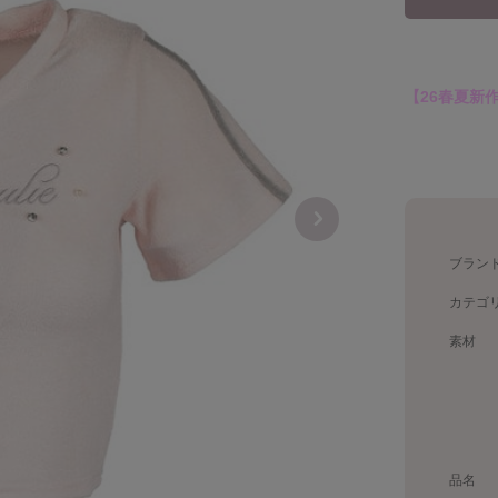
【26春夏新
ブラン
カテゴ
素材
品名