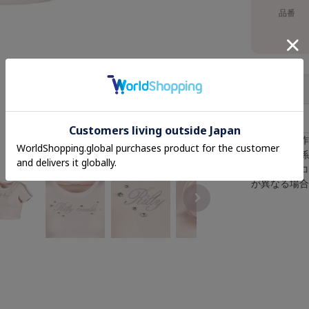
品番
F
※採寸は手
※照明の関
※またパソ
が異なる場