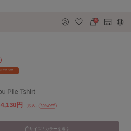
0
ス
 anywhere
u Pile Tshirt
4,130円
）
（税込）
30%OFF
サイズ / カラーを選ぶ