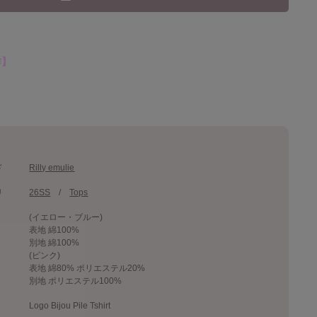
作】
ド
Rilly emulie
リ
26SS
Tops
(イエロー・ブルー)
表地 綿100%
別地 綿100%
(ピンク)
表地 綿80% ポリエステル20%
別地 ポリエステル100%
Logo Bijou Pile Tshirt