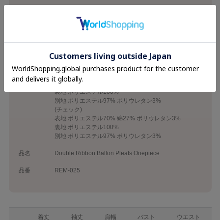
カテゴリ
26SS
Onepiece
素材
(チャコール)
表地 ポリエステル80% レーヨン16% ポリウレタン4%
裏地 ポリエステル100%
別地 ポリエステル97% ポリウレタン3%
(ベージュ)
表地 ポリエステル78% レーヨン18% ポリウレタン4%
裏地 ポリエステル100%
別地 ポリエステル97% ポリウレタン3%
(チェック)
表地 ポリエステル70% 綿27% ポリウレタン3%
裏地 ポリエステル100%
別地 ポリエステル97% ポリウレタン3%
品名
Double Ribbon Ballon Pleats Onepiece
品番
REM-025
着丈
袖丈
肩幅
バスト
ウエスト