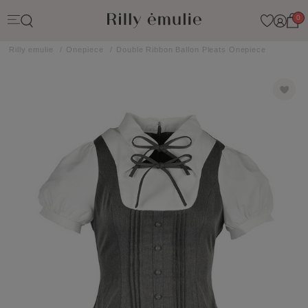
0
Rilly emulie
Onepiece
Double Ribbon Ballon Pleats Onepiece