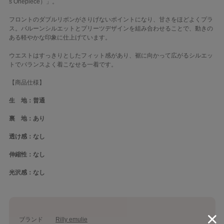
s Onepiece）」。
フロントのダブルリボンがさりげないポイントになり、甘さをほどよくプラ
ス。バルーンシルエットとプリーツデザインを組み合わせることで、動きの
ある軽やかな印象に仕上げています。
ウエストはすっきりとしたフィット感があり、裾に向かって広がるシルエッ
トでバランスよく着こなせる一着です。
【商品仕様】
生 地：普通
裏 地：あり
透け感：なし
伸縮性：なし
光沢感：なし
ブランド
Rilly emulie