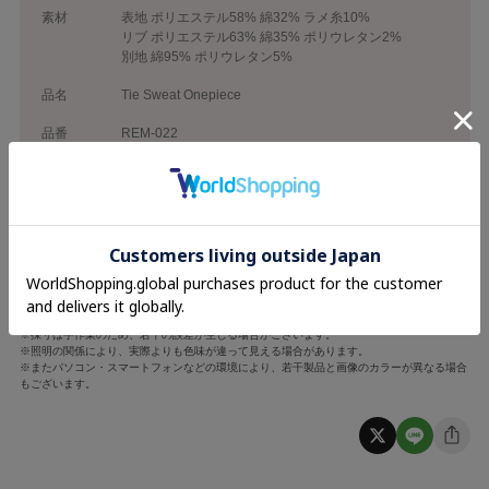
素材
表地 ポリエステル58% 綿32% ラメ糸10%
リブ ポリエステル63% 綿35% ポリウレタン2%
別地 綿95% ポリウレタン5%
品名
Tie Sweat Onepiece
品番
REM-022
着丈
袖丈
肩幅
バスト
ウエスト
F
74cm
52cm
49cm
108cm
108cm
※採寸は手作業のため、若干の誤差が生じる場合がございます。
※照明の関係により、実際よりも色味が違って見える場合があります。
※またパソコン・スマートフォンなどの環境により、若干製品と画像のカラーが異なる場合
もございます。