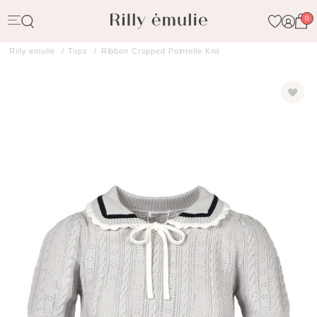
0
Rilly emulie
Tops
Ribbon Cropped Pointelle Knit