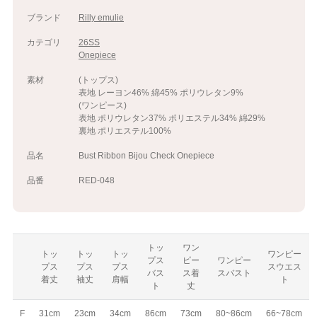
ブランド
Rilly emulie
カテゴリ
26SS
Onepiece
素材
(トップス)
表地 レーヨン46% 綿45% ポリウレタン9%
(ワンピース)
表地 ポリウレタン37% ポリエステル34% 綿29%
裏地 ポリエステル100%
品名
Bust Ribbon Bijou Check Onepiece
品番
RED-048
トッ
ワン
トッ
トッ
トッ
ワンピー
プス
ピー
ワンピー
プス
プス
プス
スウエス
バス
ス着
スバスト
着丈
袖丈
肩幅
ト
ト
丈
F
31cm
23cm
34cm
86cm
73cm
80~86cm
66~78cm