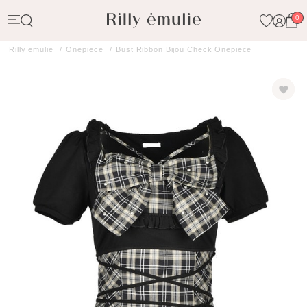
0
Rilly emulie
Onepiece
Bust Ribbon Bijou Check Onepiece