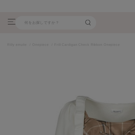
【8/17(月)17:59まで】 指定商品が期間限定プライスオフ！
Rilly emulie
Onepiece
Frill Cardigan Check Ribbon Onepiece