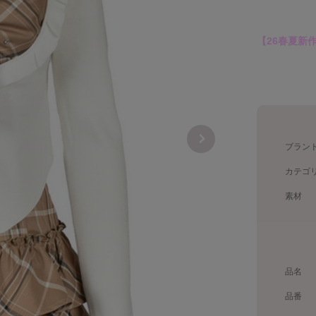
【26春夏新
ブラン
カテゴ
素材
品名
品番