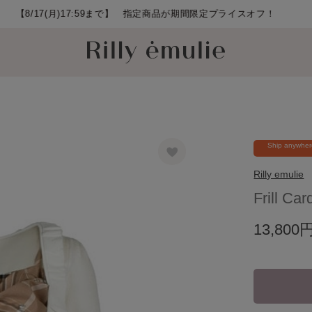
Ship anywhe
Rilly emulie
Frill Ca
13,800