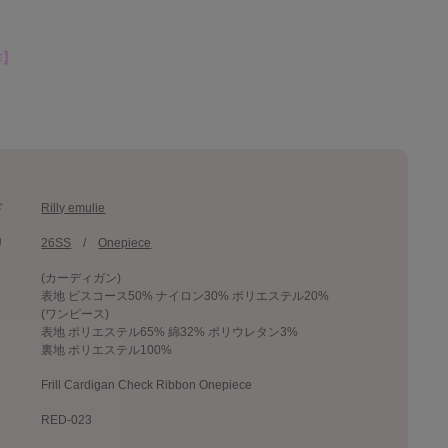
作】
ド
Rilly emulie
リ
26SS
Onepiece
(カーディガン)
表地 ビスコース50% ナイロン30% ポリエステル20%
(ワンピース)
表地 ポリエステル65% 綿32% ポリウレタン3%
裏地 ポリエステル100%
Frill Cardigan Check Ribbon Onepiece
RED-023