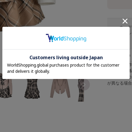
カーデ
ィガン
着丈
F
50cm
※採寸は手
※照明の関
※またパソ
が異なる場