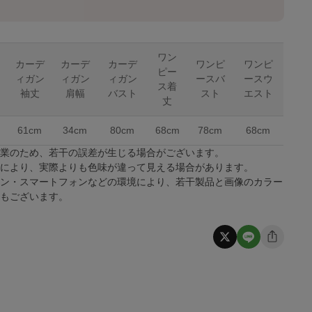
ワン
カーデ
カーデ
カーデ
ワンピ
ワンピ
ピー
ィガン
ィガン
ィガン
ースバ
ースウ
ス着
袖丈
肩幅
バスト
スト
エスト
丈
61cm
34cm
80cm
68cm
78cm
68cm
作業のため、若干の誤差が生じる場合がございます。
係により、実際よりも色味が違って見える場合があります。
コン・スマートフォンなどの環境により、若干製品と画像のカラー
合もございます。