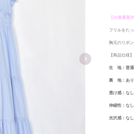
【26春夏新
フリルをた
胸元のリボ
【商品仕様
生 地：普
裏 地：あ
透け感：な
伸縮性：な
光沢感：な