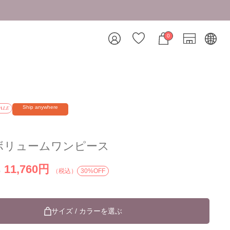
8/
0
Ship anywhere
ALE
ボリュームワンピース
11,760円
）
（税込）
30%OFF
サイズ / カラーを選ぶ