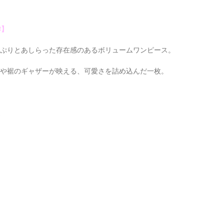
作】
っぷりとあしらった存在感のあるボリュームワンピース。
ンや裾のギャザーが映える、可愛さを詰め込んだ一枚。
】
通
り
し
し
し