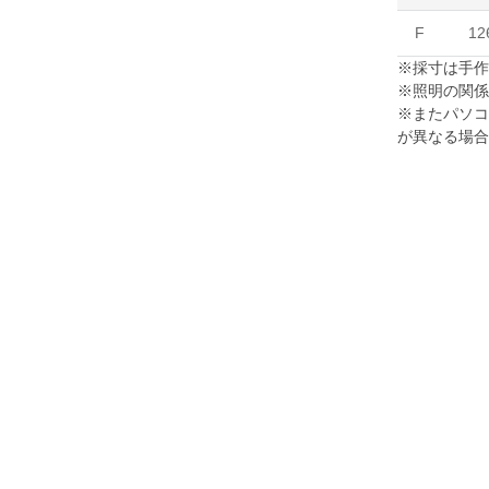
F
12
※採寸は手
※照明の関
※またパソ
が異なる場