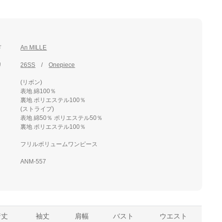
ド
An MILLE
リ
26SS
Onepiece
(リボン)
表地 綿100％
裏地 ポリエステル100％
(ストライプ)
表地 綿50％ ポリエステル50％
裏地 ポリエステル100％
フリルボリュームワンピース
ANM-557
着丈
袖丈
肩幅
バスト
ウエスト