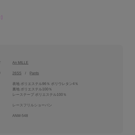
作】
ド
An MILLE
リ
26SS
Pants
表地 ポリエステル96％ ポリウレタン4％
裏地 ポリエステル100％
レーステープ ポリエステル100％
レースフリルショーパン
ANM-548