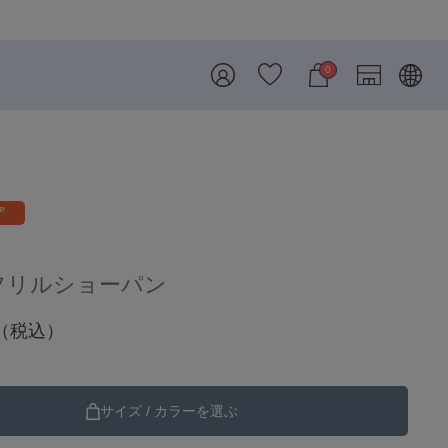
8/7 26SS・26AW再入荷しました！
0
re
フリルショーパン
（税込）
サイズ / カラーを選ぶ