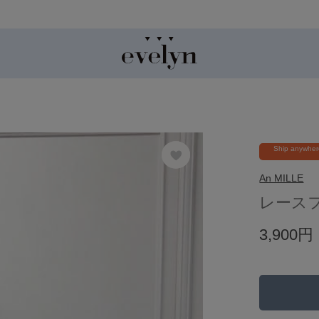
Ship anywhe
An MILLE
レース
3,900円