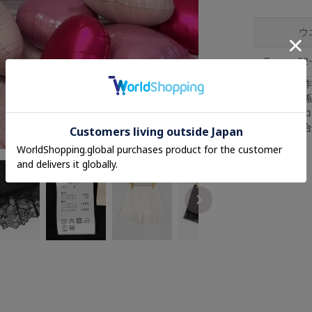
ウ
F
62
※採寸は手
※照明の関
※またパソ
が異なる場