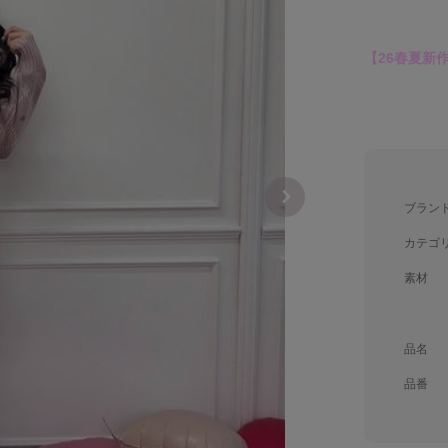
【26春夏新
ブラン
カテゴ
素材
品名
品番