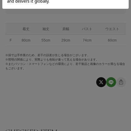
品番
ANG-049
着丈
袖丈
肩幅
バスト
ウエスト
F
80cm
55cm
29cm
74cm
60cm
※採寸は手作業のため、若干の誤差が生じる場合がございます。
※照明の関係により、実際よりも色味が違って見える場合があります。
※またパソコン・スマートフォンなどの環境により、若干製品と画像のカラーが異なる場合
もございます。