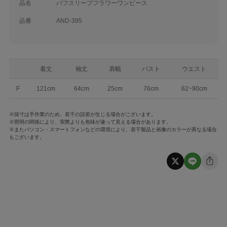
品名
パフスリーブフラワーワンピース
品番
AND-395
着丈
袖丈
肩幅
バスト
ウエスト
F
121cm
64cm
25cm
76cm
62~90cm
※採寸は手作業のため、若干の誤差が生じる場合がございます。
※照明の関係により、実際よりも色味が違って見える場合があります。
※またパソコン・スマートフォンなどの環境により、若干製品と画像のカラーが異なる場合
もございます。