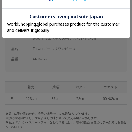
ブランド
An MILLE
カテゴリ
26SS
Onepiece
素材
表地 ポリエステル100%
裏地 ポリエステル95% ポリウレタン5%
品名
Flowerノースリワンピース
品番
AND-392
着丈
肩幅
バスト
ウエスト
F
123cm
33cm
78cm
60~82cm
※採寸は手作業のため、若干の誤差が生じる場合がございます。
※照明の関係により、実際よりも色味が違って見える場合があります。
※またパソコン・スマートフォンなどの環境により、若干製品と画像のカラーが異なる場合
もございます。