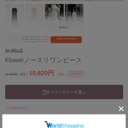
Ship anywhere
SOLD OUT
RESTOCK
SALE
An MILLE
Flowerノースリワンピース
10,620円
10%OFF
11,800円
（税込）
（税込）
サイズ / カラーを選ぶ
【26春夏新作】