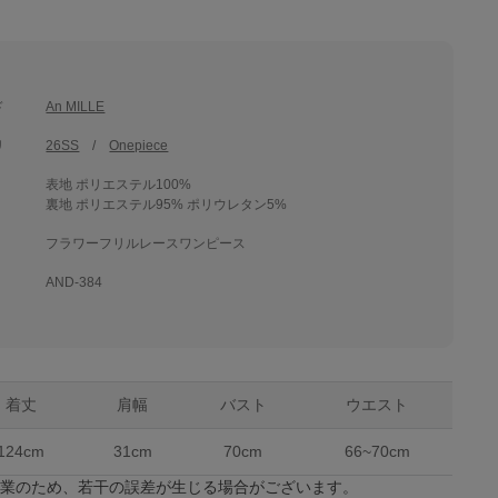
ド
An MILLE
リ
26SS
Onepiece
表地 ポリエステル100%
裏地 ポリエステル95% ポリウレタン5%
フラワーフリルレースワンピース
AND-384
着丈
肩幅
バスト
ウエスト
124cm
31cm
70cm
66~70cm
作業のため、若干の誤差が生じる場合がございます。