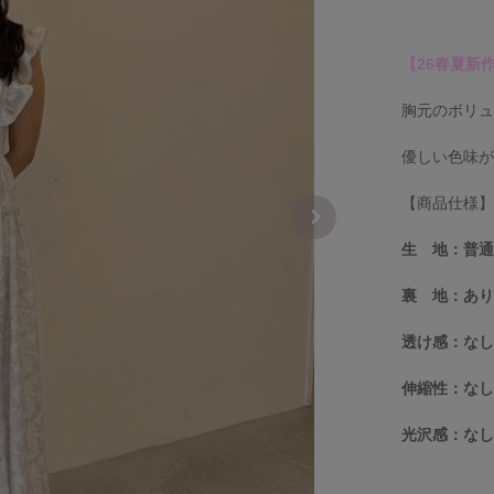
【26春夏新
胸元のボリ
優しい色味
【商品仕様
生 地：普
裏 地：あ
透け感：な
伸縮性：な
光沢感：な