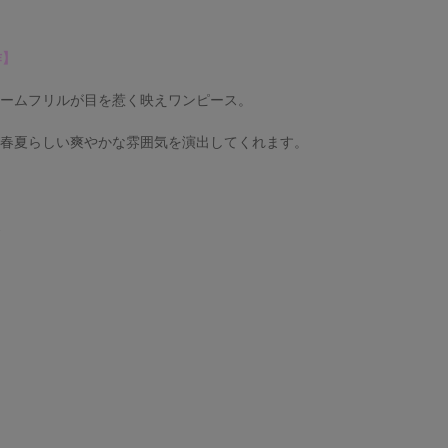
作】
ュームフリルが目を惹く映えワンピース。
が春夏らしい爽やかな雰囲気を演出してくれます。
】
通
り
し
し
し