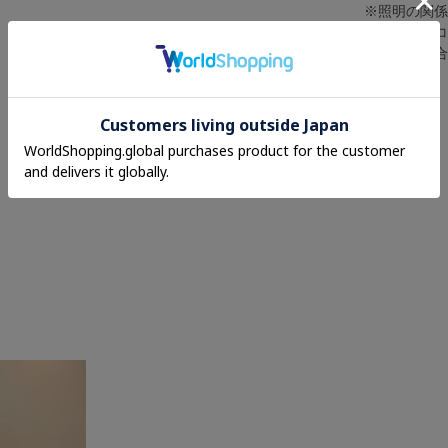
※照明の関
※またパソ
が異なる場