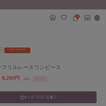
【8/12(水)17:59まで】5,000円(税込)以上
0
Ship anywhere
LE
ーフリルレースワンピース
8,260円
）
（税込）
30%OFF
サイズ / カラーを選ぶ