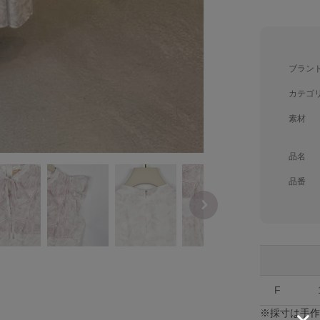
ブラン
カテゴ
素材
品名
品番
F
※採寸は手