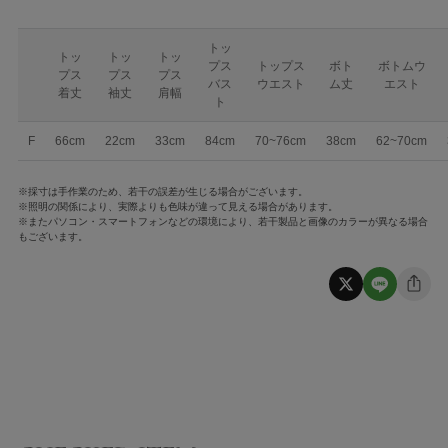
トッ
トッ
トッ
トッ
プス
トップス
ボト
ボトムウ
プス
プス
プス
バス
ウエスト
ム丈
エスト
着丈
袖丈
肩幅
ト
F
66cm
22cm
33cm
84cm
70~76cm
38cm
62~70cm
※採寸は手作業のため、若干の誤差が生じる場合がございます。
※照明の関係により、実際よりも色味が違って見える場合があります。
※またパソコン・スマートフォンなどの環境により、若干製品と画像のカラーが異なる場合
もございます。