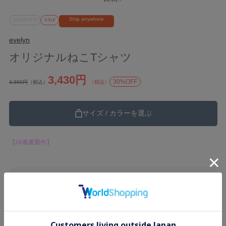
Ship anywhere
SOLD OUT
SALE
evelyn
オリジナルねこTシャツ
3,430円
30%OFF
4,900円
（税込）
（税込）
サイズ / カラーを選ぶ
【26春夏新作】
ブランド
evelyn
カテゴリ
26SS
Tops