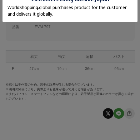
素材
綿95％ ポリウレタン5％
品名
オリジナルねこTシャツ
品番
EVM-797
着丈
袖丈
肩幅
バスト
F
47cm
19cm
36cm
96cm
※採寸は手作業のため、若干の誤差が生じる場合がございます。
※照明の関係により、実際よりも色味が違って見える場合があります。
※またパソコン・スマートフォンなどの環境により、若干製品と画像のカラーが異なる場合
もございます。