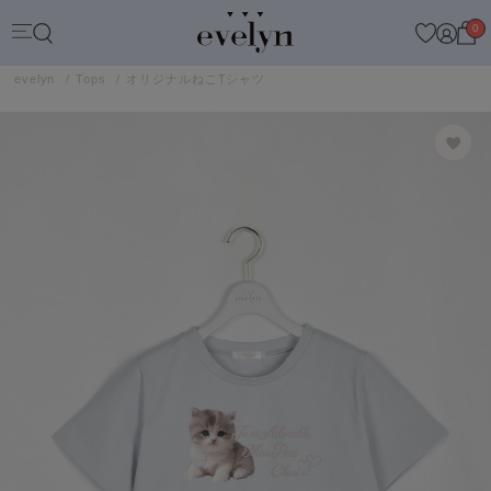
0
evelyn
Tops
オリジナルねこTシャツ