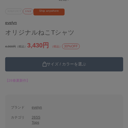
Ship anywhere
SOLD OUT
SALE
evelyn
オリジナルねこTシャツ
3,430円
30%OFF
4,900円
（税込）
（税込）
サイズ / カラーを選ぶ
【26春夏新作】
ブランド
evelyn
カテゴリ
26SS
Tops