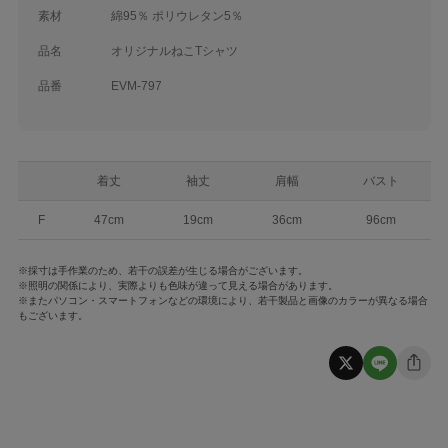
素材
綿95％ ポリウレタン5％
品名
オリジナルねこTシャツ
品番
EVM-797
着丈
袖丈
肩幅
バスト
F
47cm
19cm
36cm
96cm
※採寸は手作業のため、若干の誤差が生じる場合がございます。
※照明の関係により、実際よりも色味が違って見える場合があります。
※またパソコン・スマートフォンなどの環境により、若干製品と画像のカラーが異なる場合
もございます。