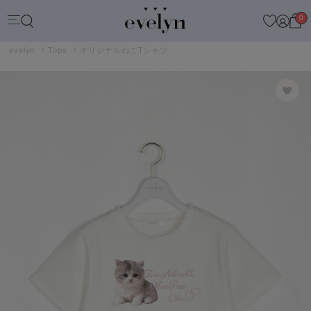
0
evelyn
Tops
オリジナルねこTシャツ