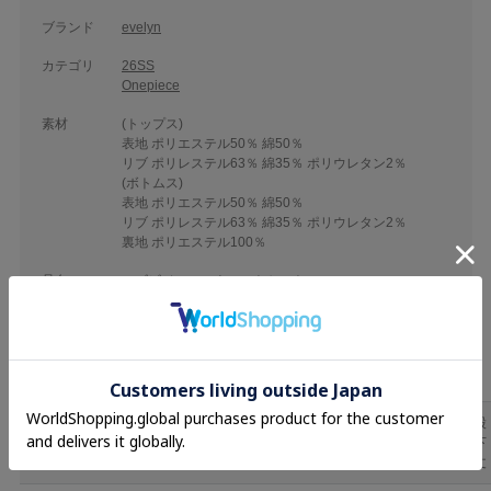
ブランド
evelyn
カテゴリ
26SS
Onepiece
素材
(トップス)
表地 ポリエステル50％ 綿50％
リブ ポリレステル63％ 綿35％ ポリウレタン2％
(ボトムス)
表地 ポリエステル50％ 綿50％
リブ ポリレステル63％ 綿35％ ポリウレタン2％
裏地 ポリエステル100％
品名
ロゴビジュースウェットセット
品番
EVM-755
股
バス
ボト
着丈
袖丈
肩幅
ウエスト
股上
下
ト
ム丈
丈