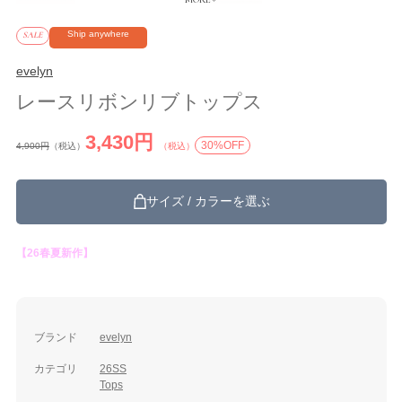
Ship anywhere
SALE
evelyn
レースリボンリブトップス
3,430円
30%OFF
4,900円
（税込）
（税込）
サイズ / カラーを選ぶ
【26春夏新作】
ブランド
evelyn
カテゴリ
26SS
Tops