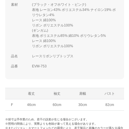
素材
(ブラック・オフホワイト・ピンク)
表地 レーヨン43% ポリエステル34% ナイロン19% ポ
リウレタン4%
レース 綿100%
リボン ポリエステル100%
(ギンガム)
表地 ポリエステル85% 綿10% ポリウレタン5%
レース 綿100%
リボン ポリエステル100%
品名
レースリボンリブトップス
品番
EVM-753
着丈
袖丈
肩幅
バスト
F
46cm
60cm
30cm
82cm
※採寸は手作業のため、若干の誤差が生じる場合がございます。
※照明の関係により、実際よりも色味が違って見える場合があります。
※またパソコン・スマートフォンなどの環境により、若干製品と画像のカラーが異なる場合