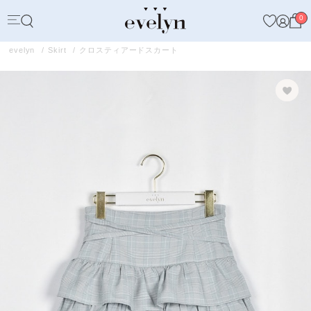
0
evelyn
Skirt
クロスティアードスカート