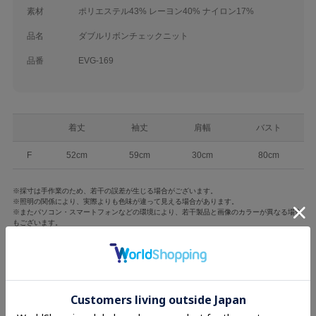
素材
ポリエステル43% レーヨン40% ナイロン17%
品名
ダブルリボンチェックニット
品番
EVG-169
着丈
袖丈
肩幅
バスト
F
52cm
59cm
30cm
80cm
※採寸は手作業のため、若干の誤差が生じる場合がございます。
※照明の関係により、実際よりも色味が違って見える場合があります。
※またパソコン・スマートフォンなどの環境により、若干製品と画像のカラーが異なる場合
もございます。