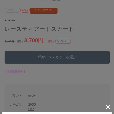
Ship anywhere
SOLD OUT
SALE
evelyn
レースティアードスカート
3,700円
50%OFF
7,400円
（税込）
（税込）
サイズ / カラーを選ぶ
【26春夏新作】
ブランド
evelyn
カテゴリ
26SS
Skirt