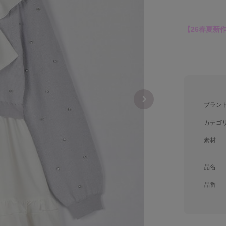
【26春夏新
ブラン
カテゴ
素材
品名
品番