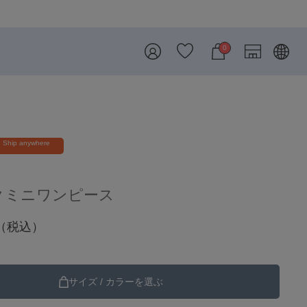
8/7
0
Ship anywhere
クミニワンピース
（税込）
サイズ / カラーを選ぶ