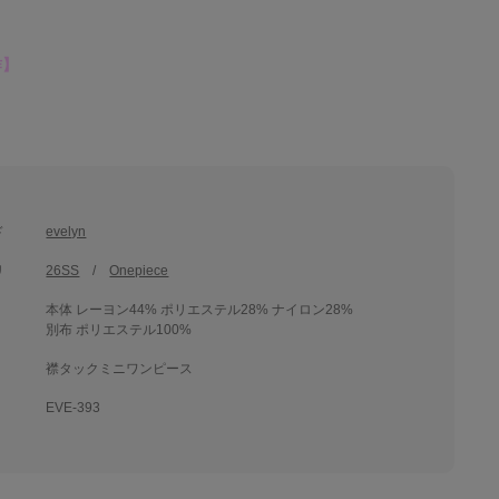
作】
ド
evelyn
リ
26SS
Onepiece
本体 レーヨン44% ポリエステル28% ナイロン28%
別布 ポリエステル100%
襟タックミニワンピース
EVE-393