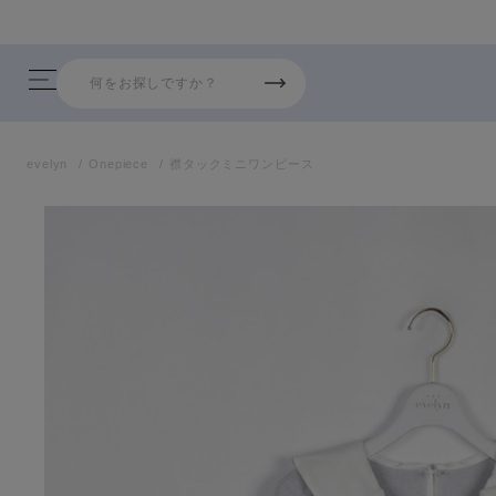
7 26AW新商品入荷しました！
evelyn
Onepiece
襟タックミニワンピース