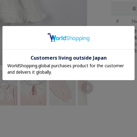
着
F
76
※採寸は手
※照明の関
※またパソ
が異なる場