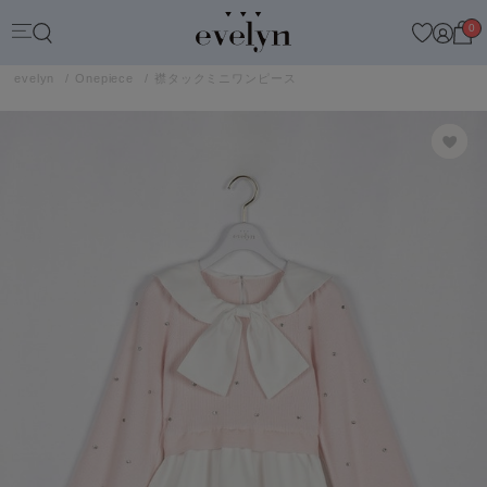
0
evelyn
Onepiece
襟タックミニワンピース