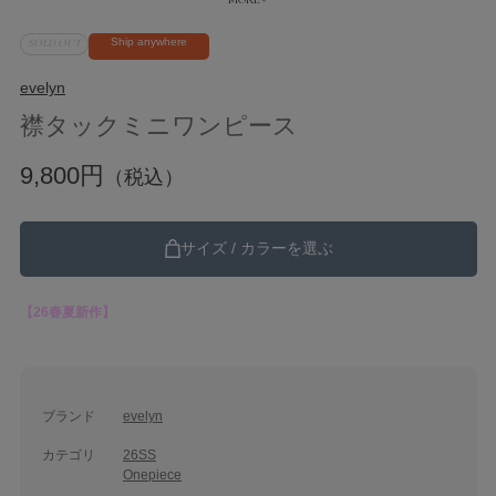
Ship anywhere
SOLD OUT
evelyn
襟タックミニワンピース
9,800円
（税込）
サイズ / カラーを選ぶ
【26春夏新作】
ブランド
evelyn
カテゴリ
26SS
Onepiece