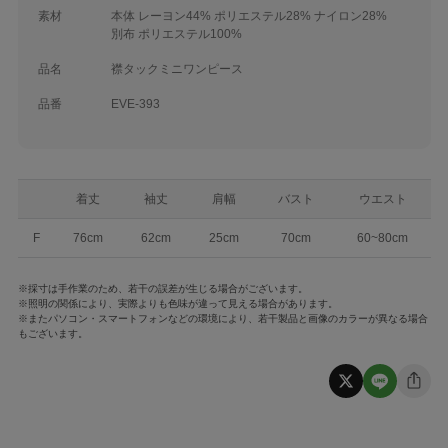
素材
本体 レーヨン44% ポリエステル28% ナイロン28%
別布 ポリエステル100%
品名
襟タックミニワンピース
品番
EVE-393
着丈
袖丈
肩幅
バスト
ウエスト
F
76cm
62cm
25cm
70cm
60~80cm
※採寸は手作業のため、若干の誤差が生じる場合がございます。
※照明の関係により、実際よりも色味が違って見える場合があります。
※またパソコン・スマートフォンなどの環境により、若干製品と画像のカラーが異なる場合
もございます。