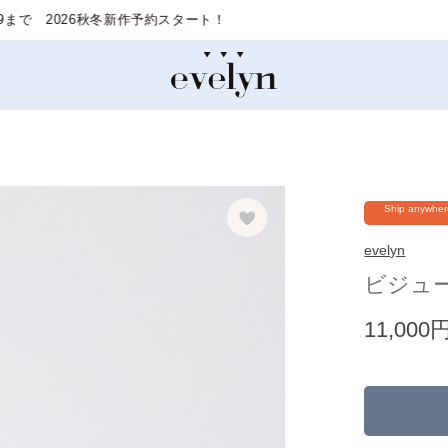
Ship anywhe
evelyn
ビジュ
11,000