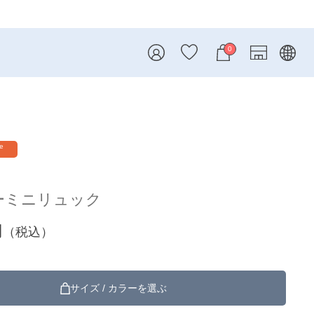
8/7 26AW新商品入荷しました！
0
re
ーミニリュック
円
（税込）
サイズ / カラーを選ぶ