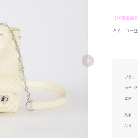
【26春夏新
※イエロー
ブラン
カテゴ
素材
品名
品番