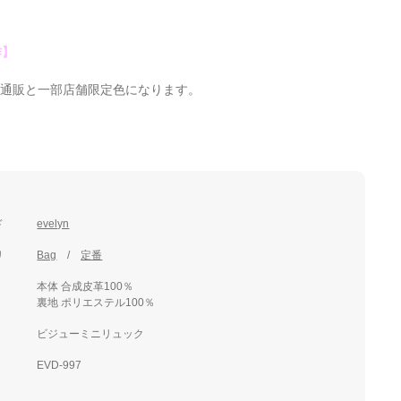
作】
は通販と一部店舗限定色になります。
ド
evelyn
リ
Bag
定番
本体 合成皮革100％
裏地 ポリエステル100％
ビジューミニリュック
EVD-997