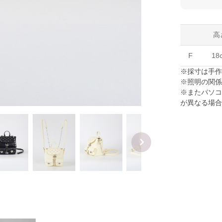
高
F
18
※採寸は手
※照明の関
※またパソ
が異なる場