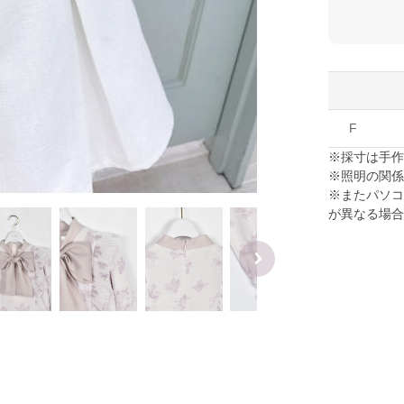
F
※採寸は手
※照明の関
※またパソ
が異なる場