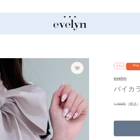
8/5 26AW新商
Ship
SALE
evelyn
バイカ
（税込
7,400円