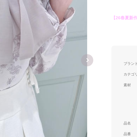
【26春夏新
ブラン
カテゴ
素材
品名
品番