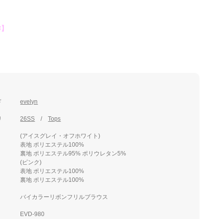
作】
ド
evelyn
リ
26SS
Tops
(アイスグレイ・オフホワイト)
表地 ポリエステル100%
裏地 ポリエステル95% ポリウレタン5%
(ピンク)
表地 ポリエステル100%
裏地 ポリエステル100%
バイカラーリボンフリルブラウス
EVD-980