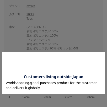
ブランド
evelyn
カテゴリ
26SS
Tops
素材
(アイスグレイ)
表地 ポリエステル100%
裏地 ポリエステル100%
(ピンク・ベージュ)
表地 ポリエステル100%
裏地 ポリエステル95% ポリウレタン5%
品名
オリジナルチェックフリルブラウス
品番
EVD-978
着丈
袖丈
肩幅
バスト
F
54cm
23cm
29cm
86cm