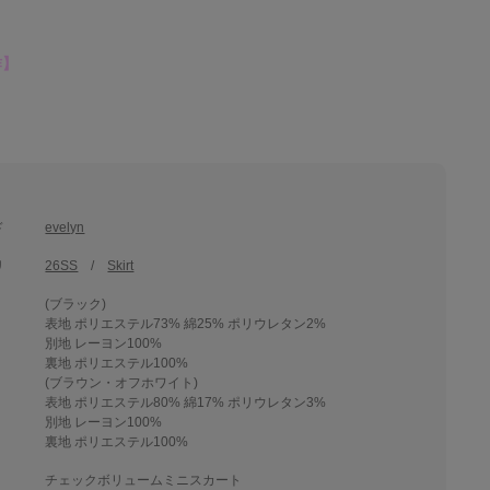
作】
ド
evelyn
リ
26SS
Skirt
(ブラック)
表地 ポリエステル73% 綿25% ポリウレタン2%
別地 レーヨン100%
裏地 ポリエステル100%
(ブラウン・オフホワイト)
表地 ポリエステル80% 綿17% ポリウレタン3%
別地 レーヨン100%
裏地 ポリエステル100%
チェックボリュームミニスカート