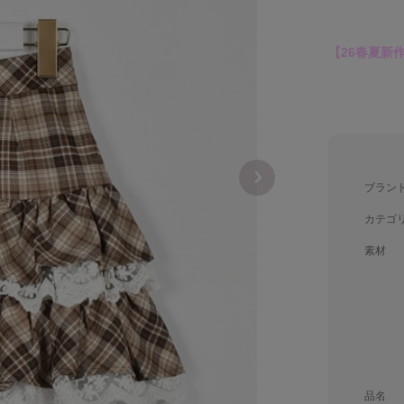
【26春夏新
ブラン
カテゴ
素材
品名