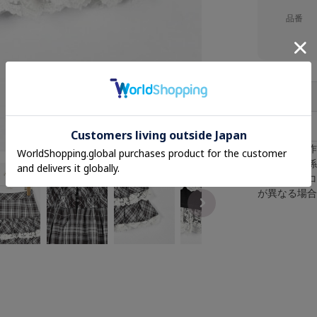
品番
F
※採寸は手
※照明の関
※またパソ
が異なる場